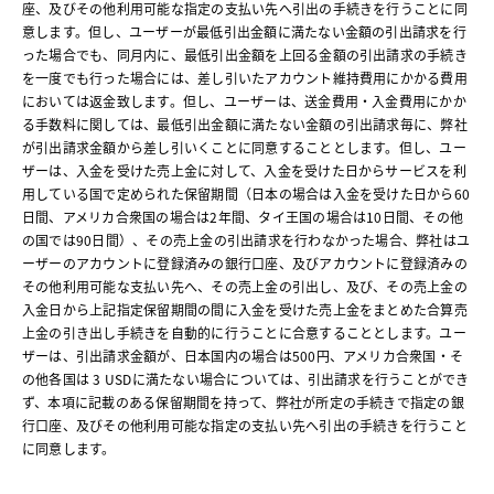
座、及びその他利用可能な指定の支払い先へ引出の手続きを行うことに同
意します。但し、ユーザーが最低引出金額に満たない金額の引出請求を行
った場合でも、同月内に、最低引出金額を上回る金額の引出請求の手続き
を一度でも行った場合には、差し引いたアカウント維持費用にかかる費用
においては返金致します。但し、ユーザーは、送金費用・入金費用にかか
る手数料に関しては、最低引出金額に満たない金額の引出請求毎に、弊社
が引出請求金額から差し引いくことに同意することとします。但し、ユー
ザーは、入金を受けた売上金に対して、入金を受けた日からサービスを利
用している国で定められた保留期間（日本の場合は入金を受けた日から60
日間、アメリカ合衆国の場合は2年間、タイ王国の場合は10日間、その他
の国では90日間）、その売上金の引出請求を行わなかった場合、弊社はユ
ーザーのアカウントに登録済みの銀行口座、及びアカウントに登録済みの
その他利用可能な支払い先へ、その売上金の引出し、及び、その売上金の
入金日から上記指定保留期間の間に入金を受けた売上金をまとめた合算売
上金の引き出し手続きを自動的に行うことに合意することとします。ユー
ザーは、引出請求金額が、日本国内の場合は500円、アメリカ合衆国・そ
の他各国は 3 USDに満たない場合については、引出請求を行うことができ
ず、本項に記載のある保留期間を持って、弊社が所定の手続きで指定の銀
行口座、及びその他利用可能な指定の支払い先へ引出の手続きを行うこと
に同意します。