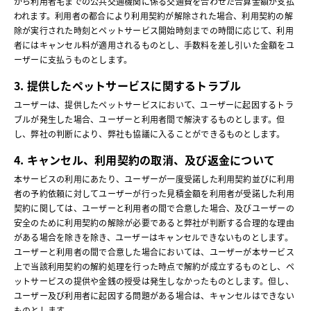
から利用者宅までの公共交通機関に係る交通費を合わせた合算金額が支払
われます。利用者の都合により利用契約が解除された場合、利用契約の解
除が実行された時刻とペットサービス開始時刻までの時間に応じて、利用
者にはキャンセル料が適用されるものとし、手数料を差し引いた金額をユ
ーザーに支払うものとします。
3. 提供したペットサービスに関するトラブル
ユーザーは、提供したペットサービスにおいて、ユーザーに起因するトラ
ブルが発生した場合、ユーザーと利用者間で解決するものとします。但
し、弊社の判断により、弊社も協議に入ることができるものとします。
4. キャンセル、利用契約の取消、及び返金について
本サービスの利用にあたり、ユーザーが一度受諾した利用契約並びに利用
者の予約依頼に対してユーザーが行った見積金額を利用者が受諾した利用
契約に関しては、ユーザーと利用者の間で合意した場合、及びユーザーの
安全のために利用契約の解除が必要であると弊社が判断する合理的な理由
がある場合を除きを除き、ユーザーはキャンセルできないものとします。
ユーザーと利用者の間で合意した場合においては、ユーザーが本サービス
上で当該利用契約の解約処理を行った時点で解約が成立するものとし、ペ
ットサービスの提供や金銭の授受は発生しなかったものとします。但し、
ユーザー及び利用者に起因する問題がある場合は、キャンセルはできない
ものとします。