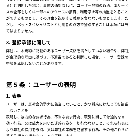
る）と判断した場合、事前の通知なしに、ユーザー登録の取消、本サービ
スの全部もしくは一部へのアクセスの拒否、利用停止等の措置をとること
ができるものとし、その理由を説明する義務を負わないものとします。た
だし、ペットスペシャリストと利用者の双方で登録することは本項には当
てはまりません。
3. 登録承認に関して
弊社は、本規約に記載のあるユーザー資格を満たしていない場合や、弊社
が合理的な理由に基づき、不適当であると判断した場合、ユーザー登録の
申請を承認しないことがあります。
第 5 条 ：ユーザーの表明
1. 表明
ユーザーは、反社会的勢力に該当しないこと、かつ将来にわたっても該当
しないことを
表明し、暴力的な要求行為、不当な要求行為、取引に関して脅迫的な言
動・行為、又は威力を用いた迷惑行為を一切行わないこと、それら行為に
より弊社の信用を毀損、又は弊社の業務を妨害する行為、その他これらに
準ずる行為を行わないことを表明します。