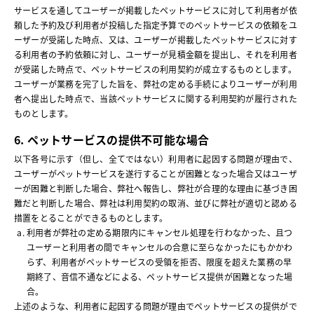
サービスを通してユーザーが掲載したペットサービスに対して利用者が依
頼した予約及び利用者が投稿した指定予算でのペットサービスの依頼をユ
ーザーが受諾した時点、又は、ユーザーが掲載したペットサービスに対す
る利用者の予約依頼に対し、ユーザーが見積金額を提出し、それを利用者
が受諾した時点で、ペットサービスの利用契約が成立するものとします。
ユーザーが業務を完了した旨を、弊社の定める手続によりユーザーが利用
者へ提出した時点で、当該ペットサービスに関する利用契約が履行された
ものとします。
6. ペットサービスの提供不可能な場合
以下各号に示す（但し、全てではない）利用者に起因する問題が理由で、
ユーザーがペットサービスを遂行することが困難となった場合又はユーザ
ーが困難と判断した場合、弊社へ報告し、弊社が合理的な理由に基づき困
難だと判断した場合、弊社は利用契約の取消、並びに弊社が適切と認める
措置をとることができるものとします。
利用者が弊社の定める期限内にキャンセル処理を行わなかった、且つ
ユーザーと利用者の間でキャンセルの合意に至らなかったにもかかわ
らず、利用者がペットサービスの受領を拒否、限度を超えた業務の早
期終了、音信不通などによる、ペットサービス提供が困難となった場
合。
上述のような、利用者に起因する問題が理由でペットサービスの提供がで