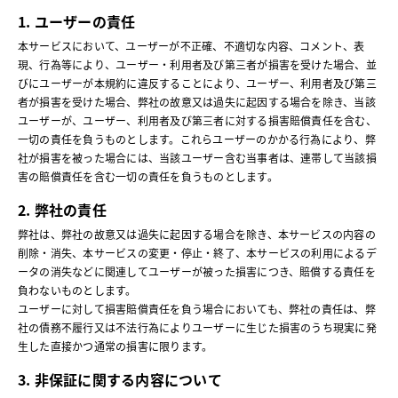
1. ユーザーの責任
本サービスにおいて、ユーザーが不正確、不適切な内容、コメント、表
現、行為等により、ユーザー・利用者及び第三者が損害を受けた場合、並
びにユーザーが本規約に違反することにより、ユーザー、利用者及び第三
者が損害を受けた場合、弊社の故意又は過失に起因する場合を除き、当該
ユーザーが、ユーザー、利用者及び第三者に対する損害賠償責任を含む、
一切の責任を負うものとします。これらユーザーのかかる行為により、弊
社が損害を被った場合には、当該ユーザー含む当事者は、連帯して当該損
害の賠償責任を含む一切の責任を負うものとします。
2. 弊社の責任
弊社は、弊社の故意又は過失に起因する場合を除き、本サービスの内容の
削除・消失、本サービスの変更・停止・終了、本サービスの利用によるデ
ータの消失などに関連してユーザーが被った損害につき、賠償する責任を
負わないものとします。
ユーザーに対して損害賠償責任を負う場合においても、弊社の責任は、弊
社の債務不履行又は不法行為によりユーザーに生じた損害のうち現実に発
生した直接かつ通常の損害に限ります。
3. 非保証に関する内容について