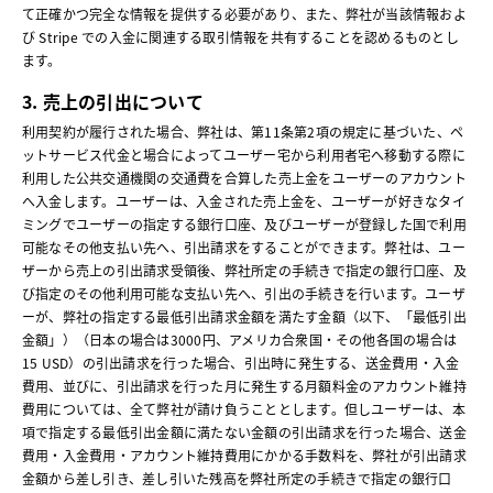
て正確かつ完全な情報を提供する必要があり、また、弊社が当該情報およ
び Stripe での入金に関連する取引情報を共有することを認めるものとし
ます。
3. 売上の引出について
利用契約が履行された場合、弊社は、第11条第2項の規定に基づいた、ペ
ットサービス代金と場合によってユーザー宅から利用者宅へ移動する際に
利用した公共交通機関の交通費を合算した売上金をユーザーのアカウント
へ入金します。ユーザーは、入金された売上金を、ユーザーが好きなタイ
ミングでユーザーの指定する銀行口座、及びユーザーが登録した国で利用
可能なその他支払い先へ、引出請求をすることができます。弊社は、ユー
ザーから売上の引出請求受領後、弊社所定の手続きで指定の銀行口座、及
び指定のその他利用可能な支払い先へ、引出の手続きを行います。ユーザ
ーが、弊社の指定する最低引出請求金額を満たす金額（以下、「最低引出
金額」）（日本の場合は3000円、アメリカ合衆国・その他各国の場合は
15 USD）の引出請求を行った場合、引出時に発生する、送金費用・入金
費用、並びに、引出請求を行った月に発生する月額料金のアカウント維持
費用については、全て弊社が請け負うこととします。但しユーザーは、本
項で指定する最低引出金額に満たない金額の引出請求を行った場合、送金
費用・入金費用・アカウント維持費用にかかる手数料を、弊社が引出請求
金額から差し引き、差し引いた残高を弊社所定の手続きで指定の銀行口